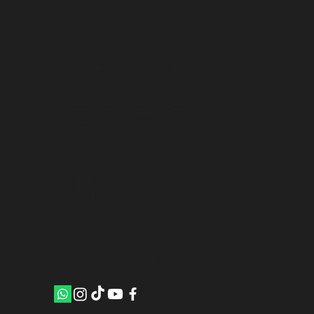
@tre
sseg
undo
s.mx