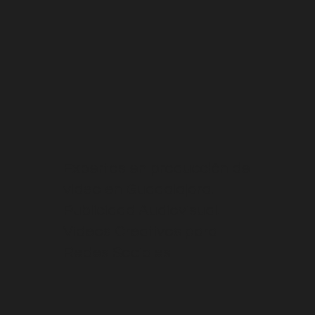
Expertos en producción de
video en Guadalajara.
Publicidad Audiovisual.
Videos Creativos para
Redes Sociales