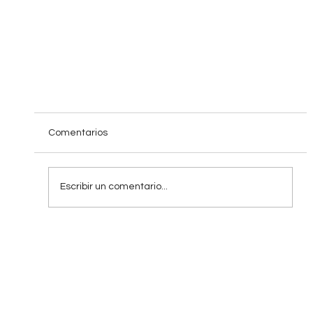
Comentarios
Escribir un comentario...
Dentistas. 5 Formas para hacer videos más
atractivos